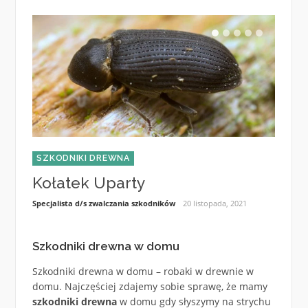
SZKODNIKI DREWNA
SZKO
Kołatek Uparty
Krok
Specjalista d/s zwalczania szkodników
20 listopada, 2021
Specjali
Szkodniki drewna w domu
Szkodniki drewna w domu – robaki w drewnie w
domu. Najczęściej zdajemy sobie sprawę, że mamy
szkodniki drewna
w domu gdy słyszymy na strychu