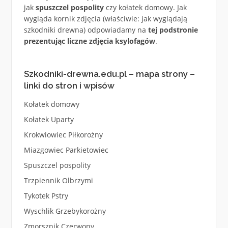
jak
spuszczel pospolity
czy kołatek domowy. Jak
wygląda kornik zdjęcia (właściwie: jak wyglądają
szkodniki drewna) odpowiadamy na
tej podstronie
prezentując liczne zdjęcia ksylofagów
.
Szkodniki-drewna.edu.pl – mapa strony –
linki do stron i wpisów
Kołatek domowy
Kołatek Uparty
Krokwiowiec Piłkorożny
Miazgowiec Parkietowiec
Spuszczel pospolity
Trzpiennik Olbrzymi
Tykotek Pstry
Wyschlik Grzebykorożny
Zmorsznik Czerwony