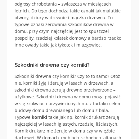
odgłosy chrobotania – zwłaszcza w miesiącach
letnich. Do tego dochodzą takie oznaki jak malutkie
otwory, dziury w drewnie i mączka drzewna. To
typowe oznaki żerowania szkodników drewna w
domu, przy czym najczęściej jest to spuszczel
pospolity, rzadziej kołatek domowy a bardzo rzadko
inne owady takie jak tykotek i miazgowiec.
Szkodniki drewna czy korniki?
Szkodniki drewna czy korniki? Czy to to samo? Otóż
nie, korniki żyją i żerują w lasach w drzewach, a
szkodniki drewna żerują drewno przetworzone –
użytkowe. Szkodniki drewna w domu mogą pojawić
w się krokwiach przywiezionych np. z tartaku celem
budowy domu drewnianego lub domu z bala.
Typowe
korniki
takie jak np. kornik drukarz żerują
najczęściej w lasach iglastych, rzadziej liściastych.
Kornik drukarz nie żeruje w domu czy w więźbie
dachowej. W domach, meblach, schodach, altanach