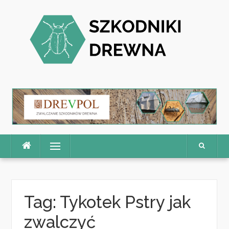
Skip
to
content
Menu
Tag:
Tykotek Pstry jak
zwalczyć