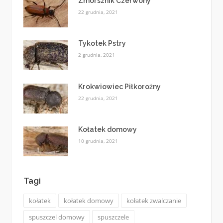
Zmorsznik Czerwony
22 grudnia, 2021
Tykotek Pstry
2 grudnia, 2021
Krokwiowiec Piłkorożny
22 grudnia, 2021
Kołatek domowy
10 grudnia, 2021
Tagi
kołatek
kołatek domowy
kołatek zwalczanie
spuszczel domowy
spuszczele