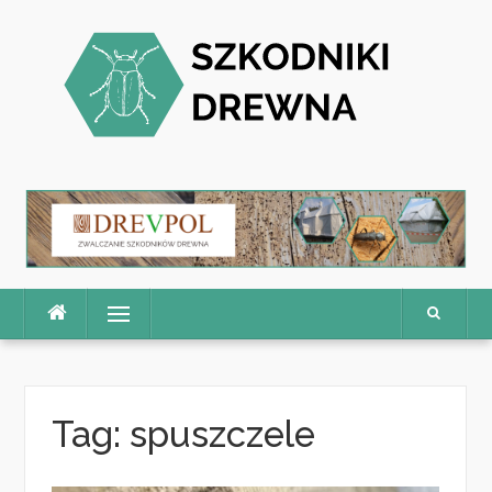
Skip
to
content
Menu
Tag:
spuszczele