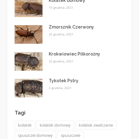
Kołatek domowy
10 grudnia, 2021
Zmorsznik Czerwony
22 grudnia, 2021
Krokwiowiec Piłkorożny
22 grudnia, 2021
Tykotek Pstry
2 grudnia, 2021
Tagi
kołatek
kołatek domowy
kołatek zwalczanie
spuszczel domowy
spuszczele