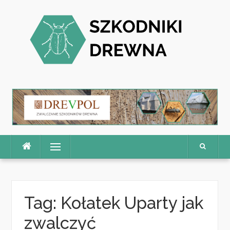
Skip
to
content
Menu
Tag:
Kołatek Uparty jak
zwalczyć